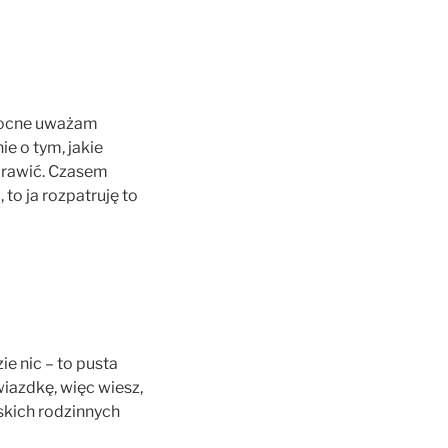
omocne uważam
e o tym, jakie
poprawić. Czasem
to ja rozpatruję to
ie nic – to pusta
wiazdkę, więc wiesz,
lskich rodzinnych