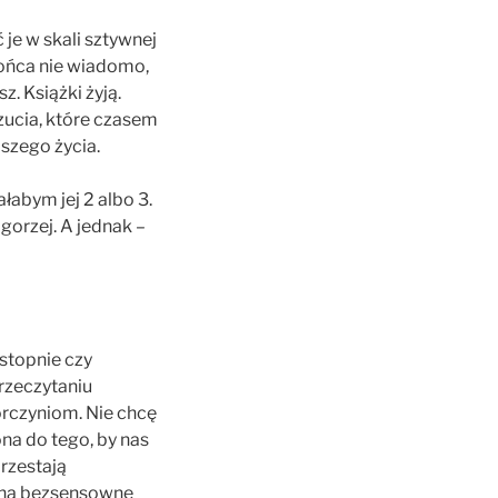
je w skali sztywnej
końca nie wiadomo,
z. Książki żyją.
czucia, które czasem
szego życia.
abym jej 2 albo 3.
gorzej. A jednak –
 stopnie czy
rzeczytaniu
órczyniom. Nie chcę
ona do tego, by nas
przestają
łoną bezsensowne