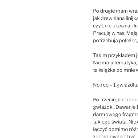
Po drugie mam wraże
jak drewniana linij
czy 1 nie przyznali l
Pracują w nas. Mają
potrzebują poleżeć
Takim przykładem je
Nie moja tematyka, 
ta książka do mnie w
No i co – 1 gwiazdka
Po trzecie, nie podo
gwiazdki. Dawanie 1
darmowego fragmentu
takiego świata. Nie
łączyć pomimo różny
zdecydowanie być „s