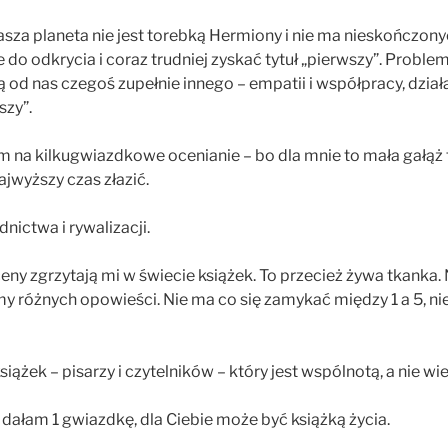
nasza planeta nie jest torebką Hermiony i nie ma nieskończony
e do odkrycia i coraz trudniej zyskać tytuł „pierwszy”. Proble
 od nas czegoś zupełnie innego – empatii i współpracy, działa
szy”.
m na kilkugwiazdkowe ocenianie – bo dla mnie to mała gałąż 
ajwyższy czas złazić.
ictwa i rywalizacji.
ceny zgrzytają mi w świecie książek. To przecież żywa tkank
my różnych opowieści. Nie ma co się zamykać między 1 a 5, 
książek – pisarzy i czytelników – który jest wspólnotą, a nie
a dałam 1 gwiazdkę, dla Ciebie może być książką życia.