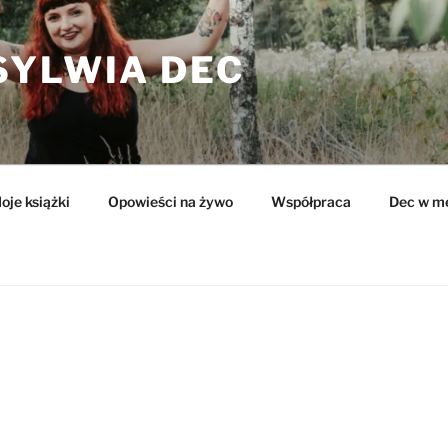
SYLWIA DEC
oje książki
Opowieści na żywo
Współpraca
Dec w m