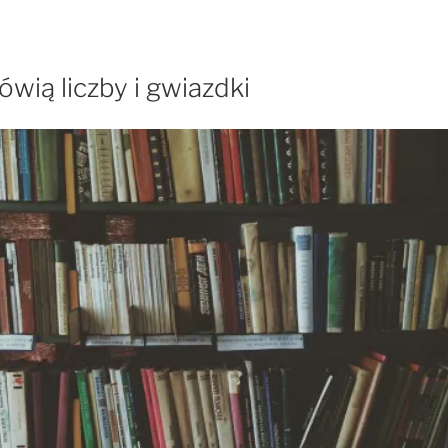
ówią liczby i gwiazdki