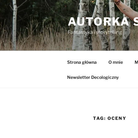
Przejdź
do
AUTORKA 
treści
Fantastyka i storytelling
Strona główna
O mnie
M
Newsletter Decologiczny
TAG:
OCENY