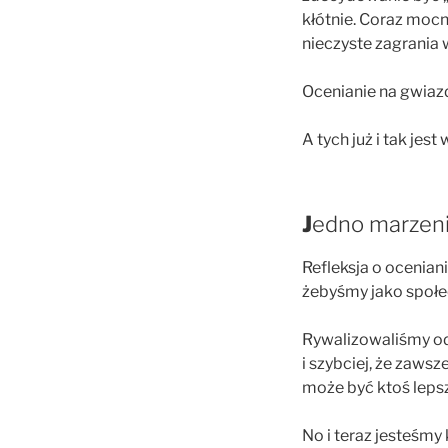
kłótnie. Coraz mocni
nieczyste zagrania 
Ocenianie na gwiazd
A tych już i tak jest 
J
edno marzenie
Refleksja o ocenian
żebyśmy jako społe
Rywalizowaliśmy od 
i szybciej, że zaws
może być ktoś lepszy
No i teraz jesteśmy