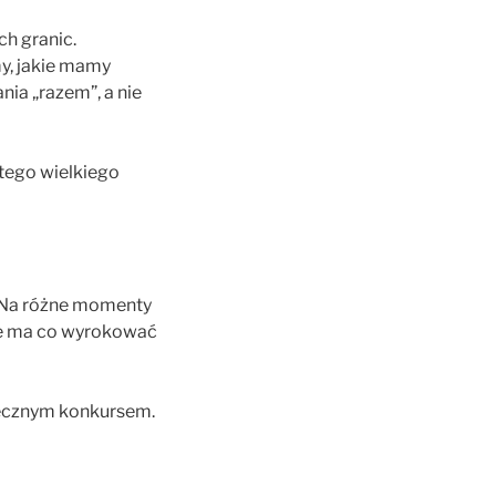
ch granic.
my, jakie mamy
nia „razem”, a nie
tego wielkiego
a. Na różne momenty
nie ma co wyrokować
 wiecznym konkursem.