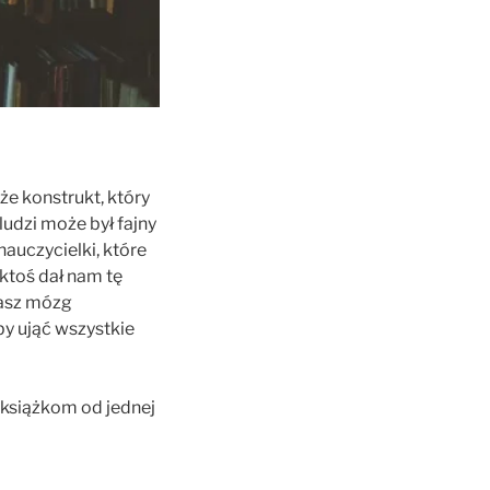
e konstrukt, który
udzi może był fajny
nauczycielki, które
ktoś dał nam tę
nasz mózg
by ująć wszystkie
 książkom od jednej