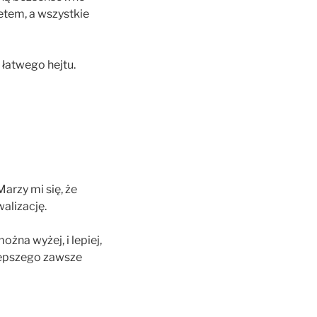
netem, a wszystkie
 łatwego hejtu.
arzy mi się, że
alizację.
żna wyżej, i lepiej,
jlepszego zawsze