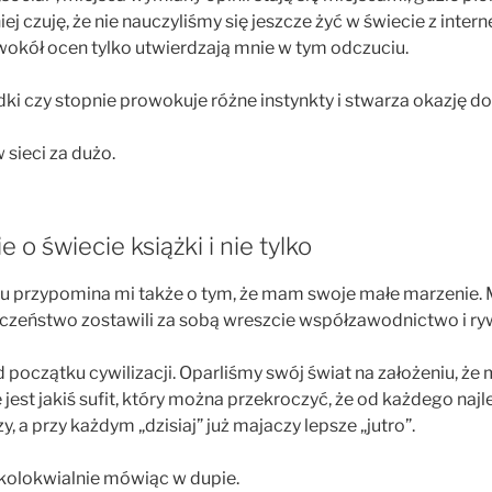
ej czuję, że nie nauczyliśmy się jeszcze żyć w świecie z inter
wokół ocen tylko utwierdzają mnie w tym odczuciu.
ki czy stopnie prowokuje różne instynkty i stwarza okazję do
w sieci za dużo.
 o świecie książki i nie tylko
iu przypomina mi także o tym, że mam swoje małe marzenie. M
czeństwo zostawili za sobą wreszcie współzawodnictwo i ryw
początku cywilizacji. Oparliśmy swój świat na założeniu, że mo
ze jest jakiś sufit, który można przekroczyć, że od każdego na
, a przy każdym „dzisiaj” już majaczy lepsze „jutro”.
 kolokwialnie mówiąc w dupie.