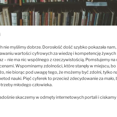
i
h nie myślimy dobrze. Dorosłość dość szybko pokazała nam, ż
nawaniu wartości cyfrowych za wiedzę i kompetencję żywych l
raz – nie ma nic wspólnego z rzeczywistością. Pomstujemy na 
ocenami. Wspominamy zdolności, które stanęły w miejscu, bo 
żo, nie biorąc pod uwagę tego, że możemy być zdolni, tylko 
etod nauki. Pięć cyferek to przecież zdecydowanie za mało, 
 potrzeby młodego człowieka.
radośnie skaczemy w odmęty internetowych portali i ciskamy