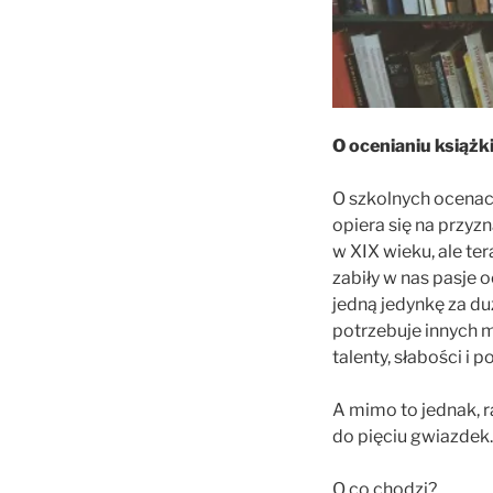
O ocenianiu książk
O szkolnych ocenac
opiera się na przyz
w XIX wieku, ale te
zabiły w nas pasje 
jedną jedynkę za du
potrzebuje innych m
talenty, słabości i
A mimo to jednak, 
do pięciu gwiazdek.
O co chodzi?