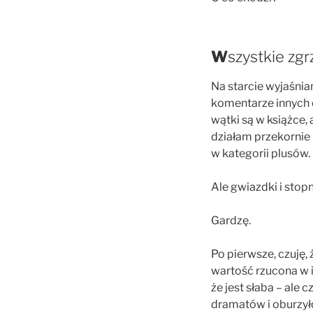
W
szystkie zgr
Na starcie wyjaśni
komentarze innych c
wątki są w książce, 
działam przekornie 
w kategorii plusów.
Ale gwiazdki i stop
Gardzę.
Po pierwsze, czuję, 
wartość rzucona w i
że jest słaba – ale
dramatów i oburzyło