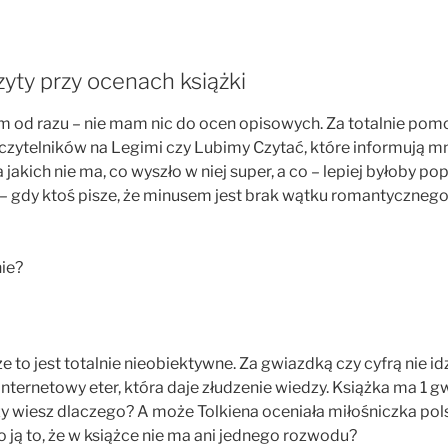
zyty przy ocenach książki
am od razu – nie mam nic do ocen opisowych. Za totalnie p
zytelników na Legimi czy Lubimy Czytać, które informują mni
a jakich nie ma, co wyszło w niej super, a co – lepiej byłoby 
– gdy ktoś pisze, że minusem jest brak wątku romantycznego, 
nie?
że to jest totalnie nieobiektywne. Za gwiazdką czy cyfrą nie idz
nternetowy eter, która daje złudzenie wiedzy. Książka ma 1 g
 czy wiesz dlaczego? A może Tolkiena oceniała miłośniczka po
 ją to, że w książce nie ma ani jednego rozwodu?