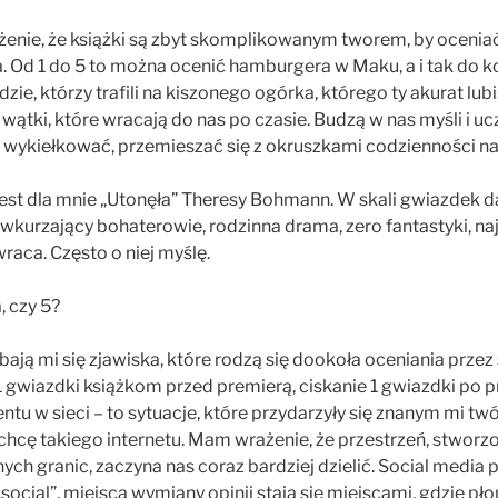
nie, że książki są zbyt skomplikowanym tworem, by oceniać 
ka. Od 1 do 5 to można ocenić hamburgera w Maku, a i tak do 
udzie, którzy trafili na kiszonego ogórka, którego ty akurat lubis
 wątki, które wracają do nas po czasie. Budzą w nas myśli i u
, wykiełkować, przemieszać się z okruszkami codzienności na
st dla mnie „Utonęła” Theresy Bohmann. W skali gwiazdek dał
wkurzający bohaterowie, rodzinna drama, zero fantastyki, naj
raca. Często o niej myślę.
, czy 5?
bają mi się zjawiska, które rodzą się dookoła oceniania przez
 gwiazdki książkom przed premierą, ciskanie 1 gwiazdki po p
 w sieci – to sytuacje, które przydarzyły się znanym mi tw
 chcę takiego internetu. Mam wrażenie, że przestrzeń, stworz
ch granic, zaczyna nas coraz bardziej dzielić. Social media 
ocial”, miejsca wymiany opinii stają się miejscami, gdzie p