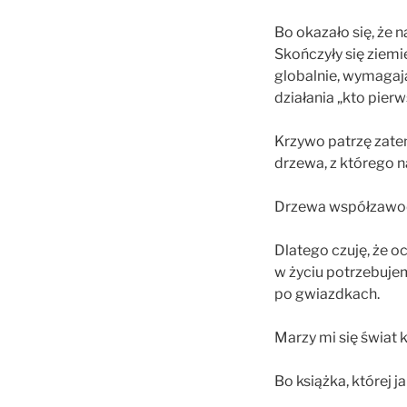
Bo okazało się, że 
Skończyły się ziemi
globalnie, wymagają
działania „kto pierw
Krzywo patrzę zate
drzewa, z którego n
Drzewa współzawodn
Dlatego czuję, że o
w życiu potrzebuje
po gwiazdkach.
Marzy mi się świat 
Bo książka, której j