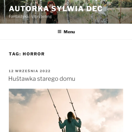
Przejdź
AUTORKA SYLWIA DEC
do
Fantastyka i storytelling
treści
Menu
TAG:
HORROR
OPUBLIKOWANE
12 WRZEŚNIA 2022
W
Huśtawka starego domu