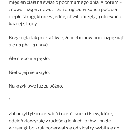
mięsień ciała na światło pochmurnego dnia. A potem –
znowu i nagle znowu, i raz i drugi, aż w końcu poczuła
ciepłe strugi, które w jednej chwili zaczęły ją oblewać z
każdej strony.
Krzyknęła tak przeraźliwie, że niebo powinno rozpęknąć
się na pół i ją ukryć.
Ale niebo nie pękło.
Niebo jej nie ukryło.
Na krzyk było już za późno.
*
Zobaczyl tylko czerwień i czerń, kruka i krew, której
odcień złączył się z rudością lekkich loków. I nagle
wrzasnął, bo kruk poderwał się od siostry, wzbił się do