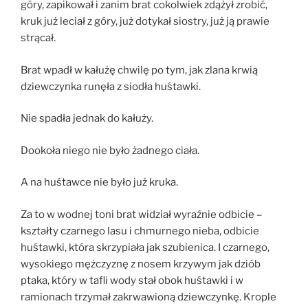
góry, zapikował i zanim brat cokolwiek zdążył zrobić,
kruk już leciał z góry, już dotykał siostry, już ją prawie
strącał.
Brat wpadł w kałużę chwilę po tym, jak zlana krwią
dziewczynka runęła z siodła huśtawki.
Nie spadła jednak do kałuży.
Dookoła niego nie było żadnego ciała.
A na huśtawce nie było już kruka.
Za to w wodnej toni brat widział wyraźnie odbicie –
kształty czarnego lasu i chmurnego nieba, odbicie
huśtawki, która skrzypiała jak szubienica. I czarnego,
wysokiego mężczyznę z nosem krzywym jak dziób
ptaka, który w tafli wody stał obok huśtawki i w
ramionach trzymał zakrwawioną dziewczynkę. Krople