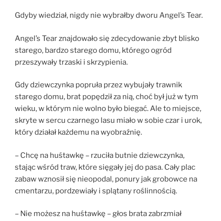
Gdyby wiedział, nigdy nie wybrałby dworu Angel’s Tear.
Angel’s Tear znajdowało się zdecydowanie zbyt blisko
starego, bardzo starego domu, którego ogród
przeszywały trzaski i skrzypienia.
Gdy dziewczynka popruła przez wybujały trawnik
starego domu, brat popędził za nią, choć był już w tym
wieku, w którym nie wolno było biegać. Ale to miejsce,
skryte w sercu czarnego lasu miało w sobie czar i urok,
który działał każdemu na wyobraźnię.
– Chcę na huśtawkę – rzuciła butnie dziewczynka,
stając wśród traw, które sięgały jej do pasa. Cały plac
zabaw wznosił się nieopodal, ponury jak grobowce na
cmentarzu, pordzewiały i splątany roślinnością.
– Nie możesz na huśtawkę – głos brata zabrzmiał