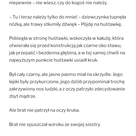
niepewnie – nie wiesz, czy do kogoś nie należy.
– Tu i teraz należy tylko do mnie! – dziewczynka tupnęła
nóżką, ale trawy stłumiły dźwięk – Pójdę na huśtawkę.
Pobiegła w stronę huśtawki, wskoczyła w kałużę, która
otwierała się przed konstrukcją jak czarne oko stawu,
jak przepaść i bezdenna głębina, a w tej samej chwili na
najwyższym punkcie huśtawki usiadł kruk.
Był cały czarny, ale jasne pasmo miał na skrzydle. Jego
łapki były przykurczone, jego dziób przypominał trochę
zakrzywiony nos ludzki, a z oczy patrzyło zdecydowanie
zbyt mądrze.
Ale brat nie patrzył na oczy kruka.
Brat nie spuszczał wzroku ze swojej siostry.