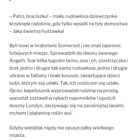
*
– Patrz, braciszku! – mała, rudowłosa dziewczynka
krzyknęła radośnie, gdy tylko wpadli na tyły domostwa
– Jaka świetna huśtawka!
Byli nowi w hrabstwie Somerset i nie znali tajemnic
tutejszych miejsc. Sprowadzili do dworu zwanego
Angel’s Tear kilka tygodni temu, ona i on, siostrzyczka i
brat, jedno i drugie tak samo rudowłose, jedno i drugie
ubrane w falbany i białe koszule, zwiastujące dzieci
ludzi, którym się udało. Tak, ich rodzicom się udało.
Ojciec kapelusznik wyprowadził rodzinę na prostą,
warsztat zostawił w rękach najemników i opuścił
duszny Londyn, zaszywając się na zarośniętej lasami,
mchem i plątaniną roślin wsi.
Gdyby wiedział, nigdy nie opuszczałby wielkiego
miasta.