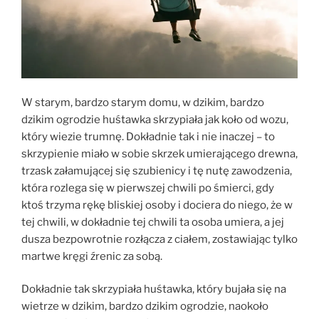
W starym, bardzo starym domu, w dzikim, bardzo
dzikim ogrodzie huśtawka skrzypiała jak koło od wozu,
który wiezie trumnę. Dokładnie tak i nie inaczej – to
skrzypienie miało w sobie skrzek umierającego drewna,
trzask załamującej się szubienicy i tę nutę zawodzenia,
która rozlega się w pierwszej chwili po śmierci, gdy
ktoś trzyma rękę bliskiej osoby i dociera do niego, że w
tej chwili, w dokładnie tej chwili ta osoba umiera, a jej
dusza bezpowrotnie rozłącza z ciałem, zostawiając tylko
martwe kręgi źrenic za sobą.
Dokładnie tak skrzypiała huśtawka, który bujała się na
wietrze w dzikim, bardzo dzikim ogrodzie, naokoło