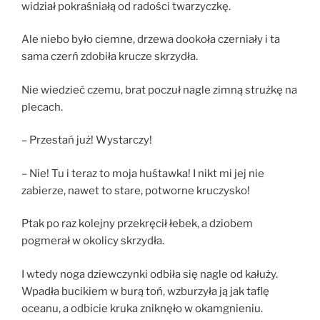
widział pokraśniałą od radości twarzyczkę.
Ale niebo było ciemne, drzewa dookoła czerniały i ta
sama czerń zdobiła krucze skrzydła.
Nie wiedzieć czemu, brat poczuł nagle zimną strużkę na
plecach.
– Przestań już! Wystarczy!
– Nie! Tu i teraz to moja huśtawka! I nikt mi jej nie
zabierze, nawet to stare, potworne kruczysko!
Ptak po raz kolejny przekręcił łebek, a dziobem
pogmerał w okolicy skrzydła.
I wtedy noga dziewczynki odbiła się nagle od kałuży.
Wpadła bucikiem w burą toń, wzburzyła ją jak taflę
oceanu, a odbicie kruka zniknęło w okamgnieniu.