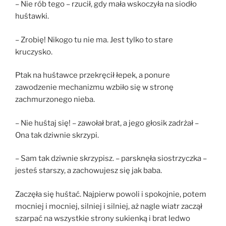
– Nie rób tego – rzucił, gdy mała wskoczyła na siodło
huśtawki.
– Zrobię! Nikogo tu nie ma. Jest tylko to stare
kruczysko.
Ptak na huśtawce przekręcił łepek, a ponure
zawodzenie mechanizmu wzbiło się w stronę
zachmurzonego nieba.
– Nie huśtaj się! – zawołał brat, a jego głosik zadrżał –
Ona tak dziwnie skrzypi.
– Sam tak dziwnie skrzypisz. – parsknęła siostrzyczka –
jesteś starszy, a zachowujesz się jak baba.
Zaczęła się huśtać. Najpierw powoli i spokojnie, potem
mocniej i mocniej, silniej i silniej, aż nagle wiatr zaczął
szarpać na wszystkie strony sukienką i brat ledwo