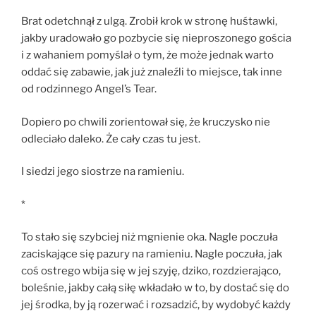
Brat odetchnął z ulgą. Zrobił krok w stronę huśtawki,
jakby uradowało go pozbycie się nieproszonego gościa
i z wahaniem pomyślał o tym, że może jednak warto
oddać się zabawie, jak już znaleźli to miejsce, tak inne
od rodzinnego Angel’s Tear.
Dopiero po chwili zorientował się, że kruczysko nie
odleciało daleko. Że cały czas tu jest.
I siedzi jego siostrze na ramieniu.
*
To stało się szybciej niż mgnienie oka. Nagle poczuła
zaciskające się pazury na ramieniu. Nagle poczuła, jak
coś ostrego wbija się w jej szyję, dziko, rozdzierająco,
boleśnie, jakby całą siłę wkładało w to, by dostać się do
jej środka, by ją rozerwać i rozsadzić, by wydobyć każdy