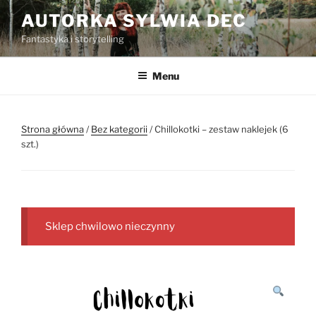
Przejdź
AUTORKA SYLWIA DEC
do
Fantastyka i storytelling
treści
Menu
Strona główna
/
Bez kategorii
/ Chillokotki – zestaw naklejek (6
szt.)
Sklep chwilowo nieczynny