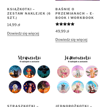
KSIĄŻKOTKI –
BAŚNIE O
ZESTAW NAKLEJEK (6
PRZEMIANACH – E-
SZT.)
BOOK I WORKBOOK
14,99
zł
Oceniono
49,99
zł
5.00
na 5
Dowiedz się więcej
Dowiedz się więcej
STRASZKOTKI –
JEDNOROŻKOTKI –