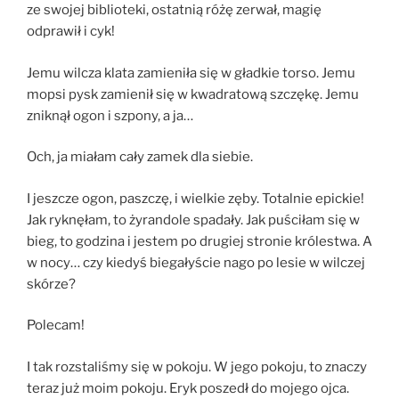
ze swojej biblioteki, ostatnią różę zerwał, magię
odprawił i cyk!
Jemu wilcza klata zamieniła się w gładkie torso. Jemu
mopsi pysk zamienił się w kwadratową szczękę. Jemu
zniknął ogon i szpony, a ja…
Och, ja miałam cały zamek dla siebie.
I jeszcze ogon, paszczę, i wielkie zęby. Totalnie epickie!
Jak ryknęłam, to żyrandole spadały. Jak puściłam się w
bieg, to godzina i jestem po drugiej stronie królestwa. A
w nocy… czy kiedyś biegałyście nago po lesie w wilczej
skórze?
Polecam!
I tak rozstaliśmy się w pokoju. W jego pokoju, to znaczy
teraz już moim pokoju. Eryk poszedł do mojego ojca.