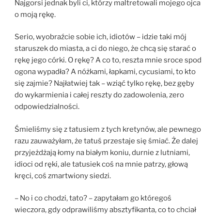
Najgorsi jednak byli ci, którzy maltretowali mojego ojca
o moją rękę.
Serio, wyobraźcie sobie ich, idiotów – idzie taki mój
staruszek do miasta, a ci do niego, że chcą się starać o
rękę jego córki. O rękę? A co to, reszta mnie sroce spod
ogona wypadła? A nóżkami, łapkami, cycusiami, to kto
się zajmie? Najłatwiej tak – wziąć tylko rękę, bez gęby
do wykarmienia i całej reszty do zadowolenia, zero
odpowiedzialności.
Śmieliśmy się z tatusiem z tych kretynów, ale pewnego
razu zauważyłam, że tatuś przestaje się śmiać. Że dalej
przyjeżdżają łomy na białym koniu, durnie z lutniami,
idioci od ręki, ale tatusiek coś na mnie patrzy, głową
kręci, coś zmartwiony siedzi.
– No i co chodzi, tato? – zapytałam go któregoś
wieczora, gdy odprawiliśmy absztyfikanta, co to chciał