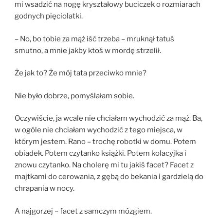
mi wsadzić na nogę kryształowy buciczek o rozmiarach
godnych pięciolatki.
– No, bo tobie za mąż iść trzeba – mruknął tatuś
smutno, a mnie jakby ktoś w mordę strzelił.
Że jak to? Że mój tata przeciwko mnie?
Nie było dobrze, pomyślałam sobie.
Oczywiście, ja wcale nie chciałam wychodzić za mąż. Ba,
w ogóle nie chciałam wychodzić z tego miejsca, w
którym jestem. Rano – trochę robotki w domu. Potem
obiadek. Potem czytanko książki. Potem kolacyjka i
znowu czytanko. Na cholerę mi tu jakiś facet? Facet z
majtkami do cerowania, z gębą do bekania i gardzielą do
chrapania w nocy.
A najgorzej – facet z samczym mózgiem.