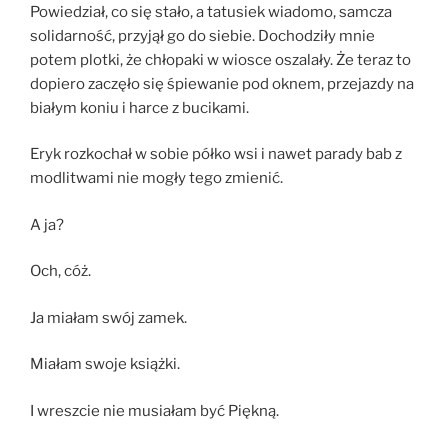
Powiedział, co się stało, a tatusiek wiadomo, samcza
solidarność, przyjął go do siebie. Dochodziły mnie
potem plotki, że chłopaki w wiosce oszalały. Że teraz to
dopiero zaczęło się śpiewanie pod oknem, przejazdy na
białym koniu i harce z bucikami.
Eryk rozkochał w sobie półko wsi i nawet parady bab z
modlitwami nie mogły tego zmienić.
A ja?
Och, cóż.
Ja miałam swój zamek.
Miałam swoje książki.
I wreszcie nie musiałam być Piękną.