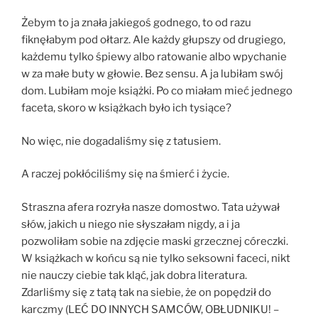
Żebym to ja znała jakiegoś godnego, to od razu
fiknęłabym pod ołtarz. Ale każdy głupszy od drugiego,
każdemu tylko śpiewy albo ratowanie albo wpychanie
w za małe buty w głowie. Bez sensu. A ja lubiłam swój
dom. Lubiłam moje książki. Po co miałam mieć jednego
faceta, skoro w książkach było ich tysiące?
No więc, nie dogadaliśmy się z tatusiem.
A raczej pokłóciliśmy się na śmierć i życie.
Straszna afera rozryła nasze domostwo. Tata używał
słów, jakich u niego nie słyszałam nigdy, a i ja
pozwoliłam sobie na zdjęcie maski grzecznej córeczki.
W książkach w końcu są nie tylko seksowni faceci, nikt
nie nauczy ciebie tak kląć, jak dobra literatura.
Zdarliśmy się z tatą tak na siebie, że on popędził do
karczmy (LEĆ DO INNYCH SAMCÓW, OBŁUDNIKU! –