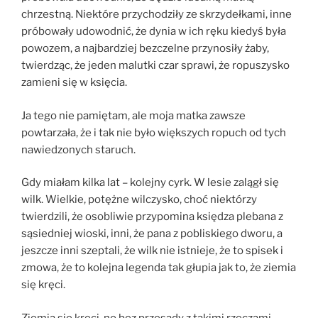
chrzestną. Niektóre przychodziły ze skrzydełkami, inne
próbowały udowodnić, że dynia w ich ręku kiedyś była
powozem, a najbardziej bezczelne przynosiły żaby,
twierdząc, że jeden malutki czar sprawi, że ropuszysko
zamieni się w księcia.
Ja tego nie pamiętam, ale moja matka zawsze
powtarzała, że i tak nie było większych ropuch od tych
nawiedzonych staruch.
Gdy miałam kilka lat – kolejny cyrk. W lesie zalągł się
wilk. Wielkie, potężne wilczysko, choć niektórzy
twierdzili, że osobliwie przypomina księdza plebana z
sąsiedniej wioski, inni, że pana z pobliskiego dworu, a
jeszcze inni szeptali, że wilk nie istnieje, że to spisek i
zmowa, że to kolejna legenda tak głupia jak to, że ziemia
się kręci.
Ziemia się kręci, no bez przesady z takimi rzeczami.