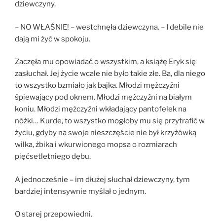
dziewczyny.
– NO WŁAŚNIE! – westchnęła dziewczyna. – I debile nie
dają mi żyć w spokoju.
Zaczęła mu opowiadać o wszystkim, a książę Eryk się
zasłuchał. Jej życie wcale nie było takie złe. Ba, dla niego
to wszystko bzmiało jak bajka. Młodzi mężczyźni
śpiewający pod oknem. Młodzi mężczyźni na białym
koniu. Młodzi mężczyźni wkładający pantofelek na
nóżki… Kurde, to wszystko mogłoby mu się przytrafić w
życiu, gdyby na swoje nieszczęście nie był krzyżówką
wilka, żbika i wkurwionego mopsa o rozmiarach
pięćsetletniego dębu.
A jednocześnie – im dłużej słuchał dziewczyny, tym
bardziej intensywnie myślał o jednym.
O starej przepowiedni.