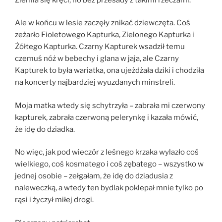
Ale w końcu w lesie zaczęły znikać dziewczęta. Coś
zeżarło Fioletowego Kapturka, Zielonego Kapturka i
Żółtego Kapturka. Czarny Kapturek wsadził temu
czemuś nóż w bebechy i glana w jaja, ale Czarny
Kapturek to była wariatka, ona ujeżdżała dziki i chodziła
na koncerty najbardziej wyuzdanych minstreli.
Moja matka wtedy się schytrzyła – zabrała mi czerwony
kapturek, zabrała czerwoną pelerynkę i kazała mówić,
że idę do dziadka.
No więc, jak pod wieczór z leśnego krzaka wylazło coś
wielkiego, coś kosmatego i coś zębatego – wszystko w
jednej osobie – zełgałam, że idę do dziadusia z
naleweczką, a wtedy ten bydlak poklepał mnie tylko po
rąsi i życzył miłej drogi.