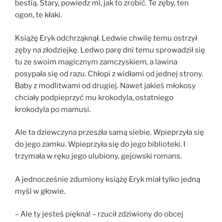
bestią. Stary, powiedz mi, jak to zrobić. Te zęby, ten
ogon, te kłaki.
Książę Eryk odchrząknął. Ledwie chwilę temu ostrzył
zęby na złodziejkę. Ledwo parę dni temu sprowadził się
tu ze swoim magicznym zamczyskiem, a lawina
posypała się od razu. Chłopi z widłami od jednej strony.
Baby z modlitwami od drugiej. Nawet jakieś młokosy
chciały podpieprzyć mu krokodyla, ostatniego
krokodyla po mamusi.
Ale ta dziewczyna przeszła samą siebie. Wpieprzyła się
do jego zamku. Wpieprzyła się do jego biblioteki. I
trzymała w ręku jego ulubiony, gejowski romans.
A jednocześnie zdumiony książę Eryk miał tylko jedną
myśl w głowie.
– Ale ty jesteś piękna! – rzucił zdziwiony do obcej