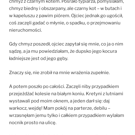
chmyz z czarnym kotem. Posrało typiarza, pomyślałam,
chmyz biedny i obszarpany, ale czarny kot – w butach i
w kapeluszu z pawim piórem. Ojciec jednak go ugościł,
coś zaczęli gadać o młynie, o spadku, o przejmowaniu
nieruchomości.
Gdy chmyz poszedł, ojciec zapytał się mnie, co ja o nim
sądzę, a ja mu powiedziałam, że dupsko jego kocura
ładniejsze jest od jego gęby.
Znaczy się, nie zrobił na mnie wrażenia zupełnie.
A potem poszło po całości. Zaczęli niby przypadkiem
przejeżdżać kolesie na białym koniu. Kretyni z lutniami
wystawali pod moim oknem, a jeden darł się: daj
warkocz, wejdę! Mam pokój na parterze, debilu –
wrzasnęłam jemu tylko i całkiem przypadkiem wylałam
nocnik prosto na ulicę.