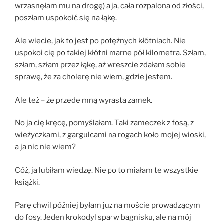
wrzasnęłam mu na drogę) a ja, cała rozpalona od złości,
poszłam uspokoić się na łąkę.
Ale wiecie, jak to jest po potężnych kłótniach. Nie
uspokoi cię po takiej kłótni marne pół kilometra. Szłam,
szłam, szłam przez łąkę, aż wreszcie zdałam sobie
sprawę, że za cholerę nie wiem, gdzie jestem.
Ale też – że przede mną wyrasta zamek.
No ja cię kręcę, pomyślałam. Taki zameczek z fosą, z
wieżyczkami, z gargulcami na rogach koło mojej wioski,
a ja nic nie wiem?
Cóż, ja lubiłam wiedzę. Nie po to miałam te wszystkie
książki.
Parę chwil później byłam już na moście prowadzącym
do fosy. Jeden krokodyl spał w bagnisku, ale na mój