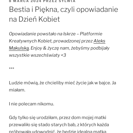
OPUBLIKOWANE
8 MARCA 2024
PRZEZ
SYLWIA
W
Bestia i Piękna, czyli opowiadanie
na Dzień Kobiet
Opowiadanie powstało na Iskrze – Platformie
Kreatywnych Kobiet, prowadzonej przez
Aleks
Makulską
. Enjoy & życzę nam, żebyśmy podbijały
wszystkie wszechświaty <3
***
Ludzie mówią, że chcieliby mieć życie jak w bajce. Ja
miałam.
I nie polecam nikomu.
Gdy tylko się urodziłam, przez dom mojej matki
przewaliło się stado starych bab, z których każda
próbowała udowodnić, że będzie idealną matką