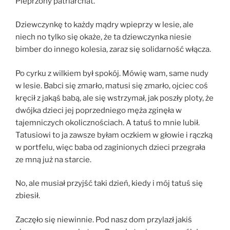
Pieprzony patriarchat.
Dziewczynkę to każdy mądry wpieprzy w lesie, ale
niech no tylko się okaże, że ta dziewczynka niesie
bimber do innego kolesia, zaraz się solidarność włącza.
Po cyrku z wilkiem był spokój. Mówię wam, same nudy
w lesie. Babci się zmarło, matusi się zmarło, ojciec coś
kręcił z jakąś babą, ale się wstrzymał, jak poszły ploty, że
dwójka dzieci jej poprzedniego męża zginęła w
tajemniczych okolicznościach. A tatuś to mnie lubił.
Tatusiowi to ja zawsze byłam oczkiem w głowie i rączką
w portfelu, więc baba od zaginionych dzieci przegrała
ze mną już na starcie.
No, ale musiał przyjść taki dzień, kiedy i mój tatuś się
zbiesił.
Zaczęło się niewinnie. Pod nasz dom przylazł jakiś