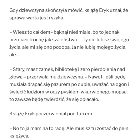
Gdy dziewczyna skończyła mówić, książę Eryk uznał, że
sprawa warta jest ryzyka.
– Wiesz to całkiem– bąknął nieśmiale, bo to jednak
brzmiało trochę jak szaleństwo. – Ty nie lubisz swojego
życia, ale mi się ono podoba. Ja nie lubię mojego życia,
ale…
– Stary, masz zamek, bibliotekę i zero pierdolenia nad
głową – przerwała mu dziewczyna. – Nawet, jeśli będę
musiała drapać się pazurem po dupie, uważać na ogon i
świecić ludziom w oczy pyskiem wkurwionego mopsa,
to zawsze będę twierdzić, że się opłacało.
Książę Eryk poczerwieniał pod futrem.
– No to ja mam na to radę. Ale musisz tu zostać do pełni
księżyca.