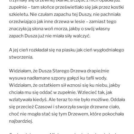
trzymały się drzewnej tkanki, a część z nich opadła już
zupełnie – tam słońce prześwietlało się jak przez kostki
szkieletu. Nie czułam zapachu tej Duszy, nie pachniała
orzeźwiająco jak inne drzewa w lesie – zamiast tego
znaczyła ją słona woń morza, jakby o swój własny
zapach Dusza już nie miała siły walczyć.
A jej cień rozkładał się na piasku jak cień wygłodniałego
stworzenia.
Widziałam, że Dusza Starego Drzewa drapieżnie
wysuwa nadłamane szpony gałęzi ku tafli wody.
Widziałam, że ostatkiem sił wznosi się ku niebu, jakby
chciała mu się oddać w zupełnie. Wzlecieć tak, jak
wzlatywała kiedyś. Ale teraz to nie było możliwe. Oddała
się przecież Czasowi i stworzyła swoje drzewne ciało,
choć nie mogła stać się tym Drzewem, które pokochała
najbardziej.