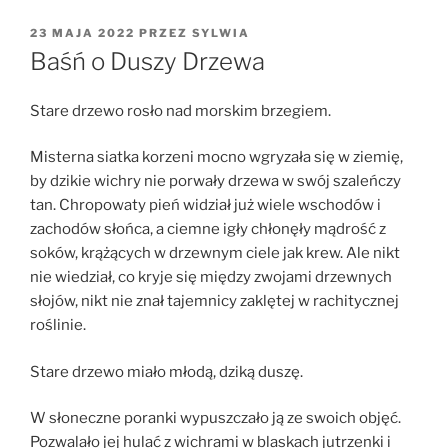
OPUBLIKOWANE
23 MAJA 2022
PRZEZ
SYLWIA
W
Baśń o Duszy Drzewa
Stare drzewo rosło nad morskim brzegiem.
Misterna siatka korzeni mocno wgryzała się w ziemię,
by dzikie wichry nie porwały drzewa w swój szaleńczy
tan. Chropowaty pień widział już wiele wschodów i
zachodów słońca, a ciemne igły chłonęły mądrość z
soków, krążących w drzewnym ciele jak krew. Ale nikt
nie wiedział, co kryje się między zwojami drzewnych
słojów, nikt nie znał tajemnicy zaklętej w rachitycznej
roślinie.
Stare drzewo miało młodą, dziką duszę.
W słoneczne poranki wypuszczało ją ze swoich objęć.
Pozwalało jej hulać z wichrami w blaskach jutrzenki i