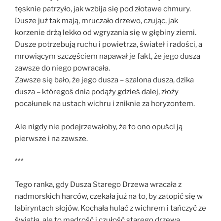
tęsknie patrzyło, jak wzbija się pod złotawe chmury.
Dusze już tak mają, mruczało drzewo, czując, jak
korzenie drżą lekko od wgryzania się w głębiny ziemi.
Dusze potrzebują ruchu i powietrza, świateł i radości, a
mrowiącym szczęściem napawał je fakt, że jego dusza
zawsze do niego powracała.
Zawsze się bało, że jego dusza – szalona dusza, dzika
dusza – któregoś dnia podąży gdzieś dalej, złoży
pocałunek na ustach wichru i zniknie za horyzontem.
Ale nigdy nie podejrzewałoby, że to ono opuści ją
pierwsze i na zawsze.
***
Tego ranka, gdy Dusza Starego Drzewa wracała z
nadmorskich harców, czekała już na to, by zatopić się w
labiryntach słojów. Kochała hulać z wichrem i tańczyć ze
światła, ale to mądrość i czułość starego drzewa