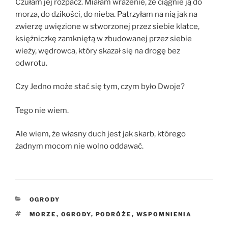
Czułam jej rozpacz. Miałam wrażenie, że ciągnie ją do
morza, do dzikości, do nieba. Patrzyłam na nią jak na
zwierzę uwięzione w stworzonej przez siebie klatce,
księżniczkę zamkniętą w zbudowanej przez siebie
wieży, wędrowca, który skazał się na drogę bez
odwrotu.
Czy Jedno może stać się tym, czym było Dwoje?
Tego nie wiem.
Ale wiem, że własny duch jest jak skarb, którego
żadnym mocom nie wolno oddawać.
KATEGORIE
OGRODY
TAGI
MORZE
,
OGRODY
,
PODRÓŻE
,
WSPOMNIENIA