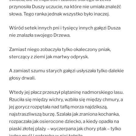
przynosiła Duszy uczucie, na które nie umiała znaleźć
słowa. Tego ranka jednak wszystko było inaczej.
Wśród setek innych pni i tysięcy innych gałęzi Dusza
nie znalazła swojego Drzewa.
Zamiast niego zobaczyła tylko okaleczony pniak,
sterczący z ziemi jak martwy odprysk.
A zamiast szumu starych gałęzi usłyszała tylko dalekie
głosy drwali.
Wtedy jej płacz przeszył plątaninę nadmorskiego lasu.
Rzuciła się między wichry, wzbiła się między chmury, a
jej gorycz rozpętała nad taflą morza najdzikszą,
najstraszliwszą burzę. Szalała jak zraniona kochanka,
rozpaczała jak osierocone dziecko, a kiedy opadła na
piaski złotej plaży – wyczerpana jak chory ptak – tylko
jedna myśl i potrzeba w niej tętniła.