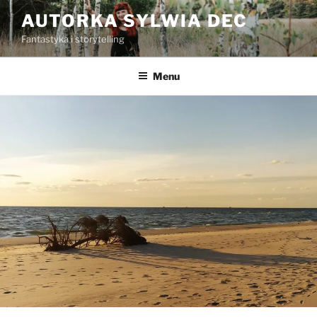
Przejdź
AUTORKA SYLWIA DEC
do
Fantastyka i storytelling
treści
Menu