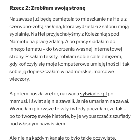
Rzecz 2: Zrobiłam swoją stronę
Na zawsze już będę pamiętała to mieszkanie na Helu z
czerwono-żółtą zasłoną, która wydzielała z salonu moją
sypialnię. Na Hel przyjechałyśmy z Koleżanką spod
Namiotu na pracę zdalną. A po pracy siadałam do
innego tematu – do tworzenia własnej internetowej
strony. Pisałam teksty, robiłam sobie calle z mężem,
gdy kończyły się moje komputerowe umiejętności i tak
sobie ją dopieszczałam w nadmorskie, marcowe
wieczory.
A potem poszła w eter, nazwana
sylwiadec.pl
po
mamusi. I świat się nie zawalił. Ja nie umarłam na zawał.
Wrzuciłam pierwsze teksty i wtedy poczułam, że tak –
po to tworzę swoje historie, by je wypuszczać z szuflady
pod własnym nazwiskiem.
Ale nie na każdym kanale to było takie oczywiste.