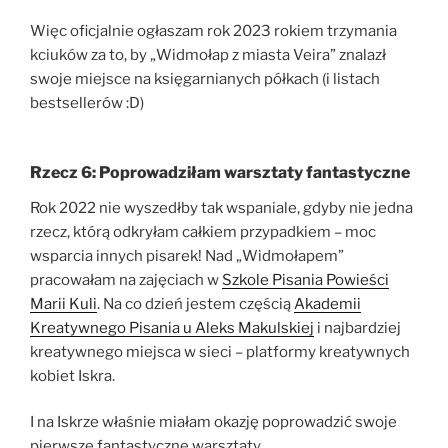
Więc oficjalnie ogłaszam rok 2023 rokiem trzymania
kciuków za to, by „Widmołap z miasta Veira” znalazł
swoje miejsce na księgarnianych półkach (i listach
bestsellerów :D)
Rzecz 6: Poprowadziłam warsztaty fantastyczne
Rok 2022 nie wyszedłby tak wspaniale, gdyby nie jedna
rzecz, którą odkryłam całkiem przypadkiem – moc
wsparcia innych pisarek! Nad „Widmołapem”
pracowałam na zajęciach w
Szkole Pisania Powieści
Marii Kuli
. Na co dzień jestem częścią
Akademii
Kreatywnego Pisania u Aleks Makulskiej
i najbardziej
kreatywnego miejsca w sieci – platformy kreatywnych
kobiet Iskra.
I na Iskrze właśnie miałam okazję poprowadzić swoje
pierwsze fantastyczne warsztaty.