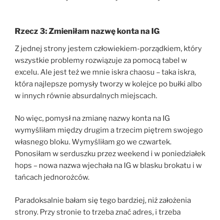
Rzecz 3: Zmieniłam nazwę konta na IG
Z jednej strony jestem człowiekiem-porządkiem, który
wszystkie problemy rozwiązuje za pomocą tabel w
excelu. Ale jest też we mnie iskra chaosu – taka iskra,
która najlepsze pomysły tworzy w kolejce po bułki albo
w innych równie absurdalnych miejscach.
No więc, pomysł na zmianę nazwy konta na IG
wymyśliłam między drugim a trzecim piętrem swojego
własnego bloku. Wymyśliłam go we czwartek.
Ponosiłam w serduszku przez weekend i w poniedziałek
hops – nowa nazwa wjechała na IG w blasku brokatu i w
tańcach jednorożców.
Paradoksalnie bałam się tego bardziej, niż założenia
strony. Przy stronie to trzeba znać adres, i trzeba