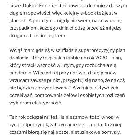
pisze. Doktor Enneries też powraca do mnie z dalszym
ciągiem opowieści, więc kolejny e-book też jest w
planach. A poza tym – nigdy nie wiem, na co wpadnę
przypadkiem, każdego dnia chodzę przecież między
drugim a trzecim piętrem.
Wciąż mam gdzieś w szufladzie superprecyzyjny plan
działania, który rozpisałam sobie na rok 2020 – plan,
który stracił ważność w lutym, gdy rozbuchała się
pandemia. Więc od tej pory na swoją listę planów
wrzucam zawsze punkt „przygotuj się na to, że na coś
nie będziesz przygotowana”. A zamiast sztywnych
oczekiwań, pompowania celów i osobistych rozliczeń
wybieram elastyczność.
Ten rok pokazał mi też, ile niesamowitości wnosi w
życie odpoczynek, zatrzymanie się i… nuda. To z niej
czasami biorą się najlepsze, nietuzinkowe pomysły.