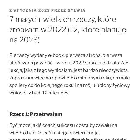
OPUBLIKOWANE
2 STYCZNIA 2023
PRZEZ
SYLWIA
W
7 małych-wielkich rzeczy, które
zrobiłam w 2022 (i 2, które planuję
na 2023)
Pierwszy wydany e-book, pierwsza strona, pierwsza
ukończona powieść – w roku 2022 sporo się działo. Ale
lekcja, jaką z tego wyniosłam, jest bardzo nieoczywista.
Zapraszam więc na opowieść o minionym roku, na małe
spoilery co do kolejnego roku i na mój ulubiony życiowy
wniosek z tych 12 miesięcy.
Rzecz 1: Przetrwałam
Być może jakiś coach sukcesu dostałby zawału na
wieść o tym, że coś takiego otwiera moje