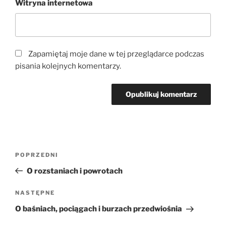
Witryna internetowa
Zapamiętaj moje dane w tej przeglądarce podczas
pisania kolejnych komentarzy.
Nawigacja
Poprzedni
POPRZEDNI
wpisu
wpis
O rozstaniach i powrotach
Następny
NASTĘPNE
wpis
O baśniach, pociągach i burzach przedwiośnia