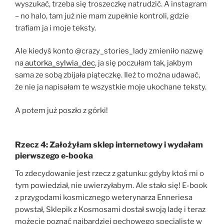
wyszukać, trzeba się troszeczkę natrudzić. A instagram
– no halo, tam już nie mam zupełnie kontroli, gdzie
trafiam ja i moje teksty.
Ale kiedyś konto @crazy_stories_lady zmieniło nazwę
na
autorka_sylwia_dec
, ja się poczułam tak, jakbym
sama ze sobą zbijała piąteczkę. Ileż to można udawać,
że nie ja napisałam te wszystkie moje ukochane teksty.
A potem już poszło z górki!
Rzecz 4: Założyłam sklep internetowy i wydałam
pierwszego e-booka
To zdecydowanie jest rzecz z gatunku: gdyby ktoś mi o
tym powiedział, nie uwierzyłabym. Ale stało się! E-book
z przygodami kosmicznego weterynarza Enneriesa
powstał, Sklepik z Kosmosami dostał swoją ladę i teraz
możecie poznać najbardziej pechowego specjalistę w