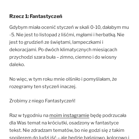
Rzecz 1: Fantastyczeń
Gdybym miała ocenić styczeń w skali 0-10, dałabym mu
-5. Nie jest to listopad z liśćmi, mgłami i herbatką. Nie
jest to grudzień ze świętami, lampeczkami i
dekoracjami. Po dwóch klimatycznych miesiącach
przychodzi szara buła – zimno, ciemno i do wiosny
daleko.
No więc, w tym roku mnie olśniło i pomyślałam, że
rozegramy ten styczeń inaczej.
Zrobimy z niego Fantastyczeń!
Raz w tygodniu na
moim instagramie
będę podrzucała
dla Was temat na króciutki, osadzony w fantastyce
tekst. Nie zdradzam tematów, bo nie godzi się z takim
spoilerem do ludzi iść – ale będzie baśniowo, kolorowo i