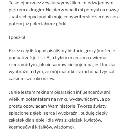
To kolejna rzecz z cyklu: wymyśliłam między jednym
piętrem a drugim. Najpierw wpadł mi pomysł na nazwę
– #strachopad podbił moje copywriterskie serduszko a
potem już poleciałam z górki.
I poszło!
Przez cały listopad pisaliśmy historie grozy (możecie
podpatrzeć je
TU
). A ja byłam urzeczona dwiema
rzeczami: tym, jak niesamowicie pojemna jest ludzka
wyobraźnia i tym, że mój malutki #strachopad zyskał
całkiem szeroki odzew.
Ja nie jestem rekinem pisarskich influencerów ani
wielkim potentatem na rynku wydawniczym. Ja po
prostu opowiadam Wam historie. Tworzę światy
splecione z głębi serca i wyobraźni, buduję ciepły
zakątek dla siebie i dla Was z książek, kwiatów,
kosmosów (i kitałków, wiadomo).