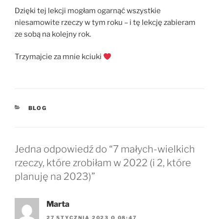
Dzięki tej lekcji mogłam ogarnąć wszystkie
niesamowite rzeczy w tym roku – i tę lekcję zabieram
ze sobą na kolejny rok.
Trzymajcie za mnie kciuki
KATEGORIE
BLOG
Jedna odpowiedź do “7 małych-wielkich
rzeczy, które zrobiłam w 2022 (i 2, które
planuję na 2023)”
Marta
27 STYCZNIA 2023 O 08:47